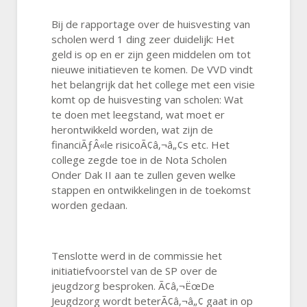
Bij de rapportage over de huisvesting van
scholen werd 1 ding zeer duidelijk: Het
geld is op en er zijn geen middelen om tot
nieuwe initiatieven te komen. De VVD vindt
het belangrijk dat het college met een visie
komt op de huisvesting van scholen: Wat
te doen met leegstand, wat moet er
herontwikkeld worden, wat zijn de
financiÃƒÂ«le risicoÃ¢â‚¬â„¢s etc. Het
college zegde toe in de Nota Scholen
Onder Dak II aan te zullen geven welke
stappen en ontwikkelingen in de toekomst
worden gedaan.
Tenslotte werd in de commissie het
initiatiefvoorstel van de SP over de
jeugdzorg besproken. Ã¢â‚¬ËœDe
Jeugdzorg wordt beterÃ¢â‚¬â„¢ gaat in op