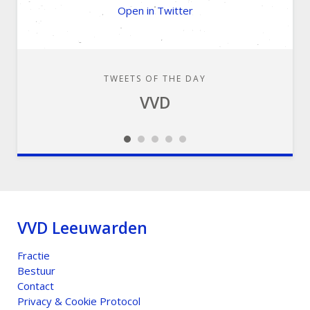
Open in Twitter
TWEETS OF THE DAY
TWEETS OF THE DAY
TWEETS OF THE DAY
TWEETS OF THE DAY
TWEETS OF THE DAY
VVD
VVD
VVD
VVD
VVD
Slideshow
Slideshow
Slideshow
Slideshow
Slideshow
VVD Leeuwarden
Fractie
Bestuur
Contact
Privacy & Cookie Protocol