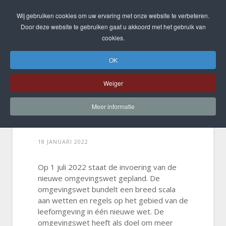
Wij gebruiken cookies om uw ervaring met onze website te verbeteren.
Door deze website te gebruiken gaat u akkoord met het gebruik van
cookies.
OK
Weiger
Meer informatie
Nieuwe omgevingswet
18 JANUARI 2022
Op 1 juli 2022 staat de invoering van de
nieuwe omgevingswet gepland. De
omgevingswet bundelt een breed scala
aan wetten en regels op het gebied van de
leefomgeving in één nieuwe wet. De
omgevingswet heeft als doel om meer