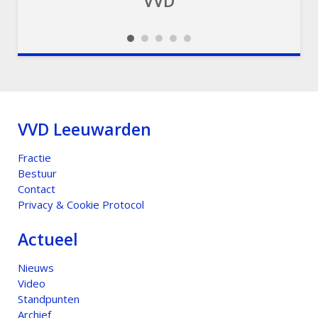
VVD
VVD
VVD
VVD
VVD
Slideshow
Slideshow
Slideshow
Slideshow
Slideshow
VVD Leeuwarden
Fractie
Bestuur
Contact
Privacy & Cookie Protocol
Actueel
Nieuws
Video
Standpunten
Archief