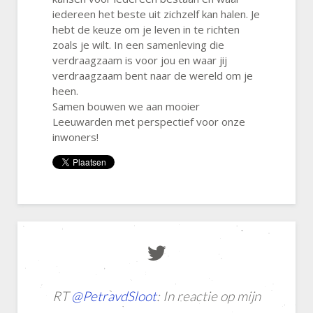
iedereen het beste uit zichzelf kan halen. Je
hebt de keuze om je leven in te richten
zoals je wilt. In een samenleving die
verdraagzaam is voor jou en waar jij
verdraagzaam bent naar de wereld om je
heen.
Samen bouwen we aan mooier
Leeuwarden met perspectief voor onze
inwoners!
Mooi nieuws 📰❕Met de komst van Martijn
RT
RT
RT
@PetravdSloot
RT
@VVDFryslan
@aukjedevries
@geuluik
: Op initiatief van
: Heb jij ons gespot
: In reactie op mijn
: Op bezoek bij