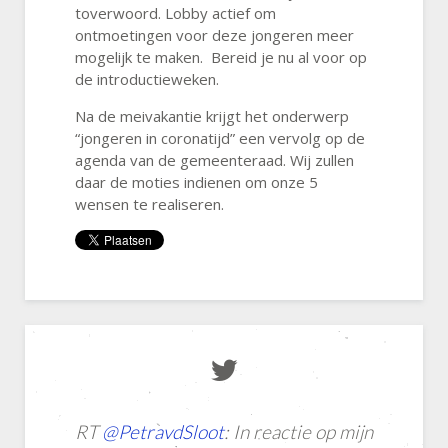
toverwoord. Lobby actief om
ontmoetingen voor deze jongeren meer
mogelijk te maken. Bereid je nu al voor op
de introductieweken.
Na de meivakantie krijgt het onderwerp
“jongeren in coronatijd” een vervolg op de
agenda van de gemeenteraad. Wij zullen
daar de moties indienen om onze 5
wensen te realiseren.
Mooi nieuws 📰❕Met de komst van Martijn
RT
RT
RT
@PetravdSloot
RT
@VVDFryslan
@aukjedevries
@geuluik
: Op initiatief van
: Heb jij ons gespot
: In reactie op mijn
: Op bezoek bij