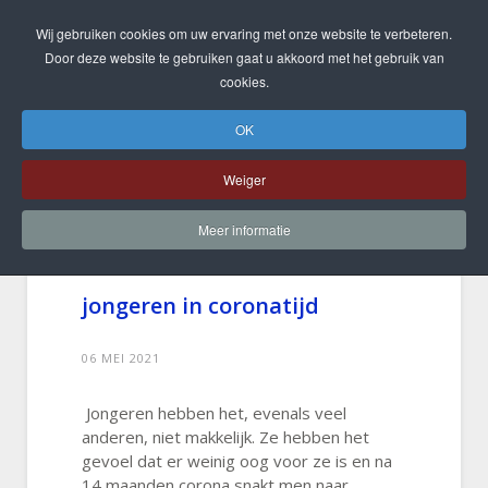
Wij gebruiken cookies om uw ervaring met onze website te verbeteren.
Door deze website te gebruiken gaat u akkoord met het gebruik van
cookies.
OK
Weiger
Meer informatie
De ondersteuning van
jongeren in coronatijd
06 MEI 2021
Jongeren hebben het, evenals veel
anderen, niet makkelijk. Ze hebben het
gevoel dat er weinig oog voor ze is en na
14 maanden corona snakt men naar