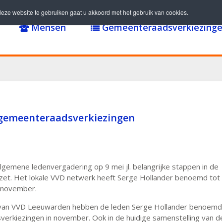
eze website te gebruiken gaat u akkoord met het gebruik van cookies.
Mensen
Gemeenteraadsverkiezinge
D gemeenteraadsverkiezingen
emene ledenvergadering op 9 mei jl. belangrijke stappen in de
zet. Het lokale VVD netwerk heeft Serge Hollander benoemd tot
n november.
 van VVD Leeuwarden hebben de leden Serge Hollander benoemd
gsverkiezingen in november. Ook in de huidige samenstelling van d