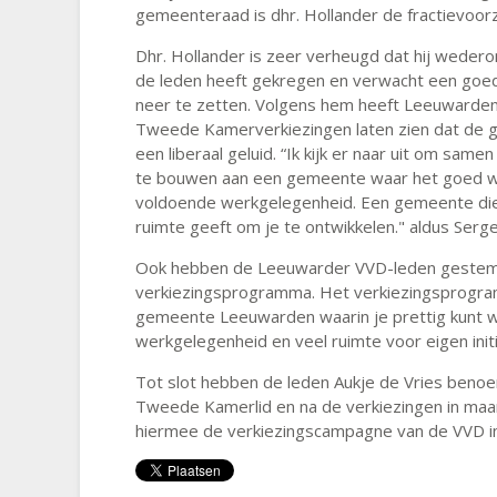
gemeenteraad is dhr. Hollander de fractievoorzi
Dhr. Hollander is zeer verheugd dat hij weder
de leden heeft gekregen en verwacht een goed
neer te zetten. Volgens hem heeft Leeuwarden
Tweede Kamerverkiezingen laten zien dat de g
een liberaal geluid. “Ik kijk er naar uit om sa
te bouwen aan een gemeente waar het goed w
voldoende werkgelegenheid. Een gemeente die v
ruimte geeft om je te ontwikkelen." aldus Serge
Ook hebben de Leeuwarder VVD-leden gestem
verkiezingsprogramma. Het verkiezingsprogramm
gemeente Leeuwarden waarin je prettig kunt w
werkgelegenheid en veel ruimte voor eigen initi
Tot slot hebben de leden Aukje de Vries benoem
Tweede Kamerlid en na de verkiezingen in maa
hiermee de verkiezingscampagne van de VVD in